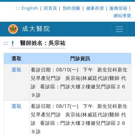
:::
English
|
回首頁
|
預約領藥
|
健康存摺
|
服務信箱
|
網站導覽
成大醫院
醫師姓名：吳宗祐
:::
選取
門診資訊
選取
看診日期：08/10(一) 下午 新生兒科新生
兒早產兒門診 吳宗祐(林威廷代診)醫師 代
診 看診區：門診大樓２樓健兒門診區２６
９診
選取
看診日期：08/17(一) 下午 新生兒科新生
兒早產兒門診 吳宗祐(林威廷代診)醫師 代
診 看診區：門診大樓２樓健兒門診區２６
９診