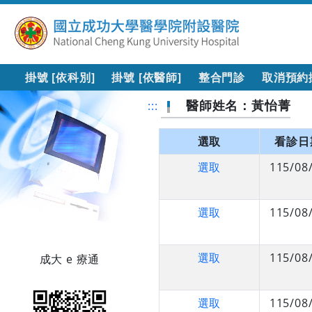
掛號 [依科別]
掛號 [依醫師]
整合門診
取消預約
醫師姓名：黃怡菁
:::
選取
看診日
選取
115/08
選取
115/08
選取
115/08
成大 e 療通
選取
115/08