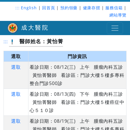
:::
English
|
回首頁
|
預約領藥
|
健康存摺
|
服務信箱
|
網站導覽
成大醫院
醫師姓名：黃怡菁
:::
選取
門診資訊
選取
看診日期：08/12(三) 上午 腫瘤內科五診
黃怡菁醫師 看診區：門診大樓５樓多專科
整合門診500診
選取
看診日期：08/13(四) 下午 腫瘤內科三診
黃怡菁醫師 看診區：門診大樓５樓癌症中
心５１０診
選取
看診日期：08/19(三) 上午 腫瘤內科五診
黃怡菁醫師 看診區：門診大樓５樓多專科