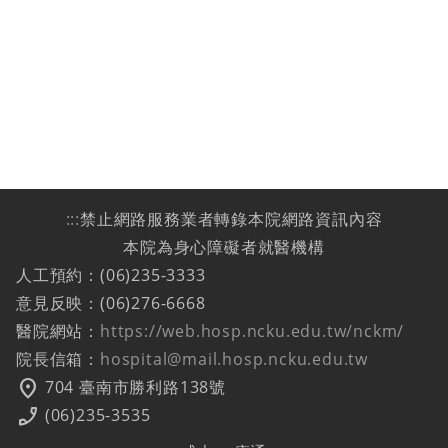
:::
禁止網路服務業者轉錄本院網路資訊內容
本院為身心障礙者就醫機構
人工預約：(06)235-3333
意見反映：(06)276-6668
醫院網站：
https://web.hosp.ncku.edu.tw/nckm/
院長信箱：
hospital@mail.hosp.ncku.edu.tw
location_on
704 臺南市勝利路138號
phone_enabled
(06)235-3535