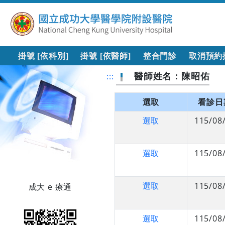
掛號 [依科別]
掛號 [依醫師]
整合門診
取消預約
醫師姓名：陳昭佑
:::
選取
看診日
選取
115/08
選取
115/08
選取
115/08
成大 e 療通
選取
115/08