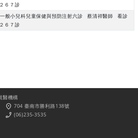
２６７診
下午 一般小兒科兒童保健與預防注射六診 蔡清祥醫師 看診
２６７診
就醫機構
location_on
704 臺南市勝利路138號
phone_enabled
(06)235-3535