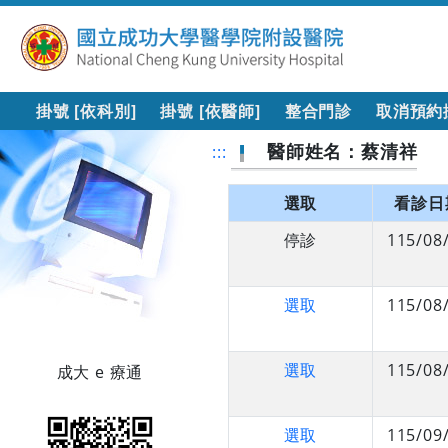
掛號 [依科別]
掛號 [依醫師]
整合門診
取消預約
醫師姓名：蔡清祥
:::
選取
看診日
停診
115/08
選取
115/08
選取
115/08
成大 e 療通
選取
115/09