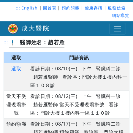
:::
English
|
回首頁
|
預約領藥
|
健康存摺
|
服務信箱
|
網站導覽
成大醫院
醫師姓名：趙若雁
:::
選取
門診資訊
選取
看診日期：08/10(一) 下午 腎臟科二診
趙若雁醫師 看診區：門診大樓１樓內科一
區１０８診
當天不受
看診日期：08/12(三) 上午 腎臟科一診
理現場掛
趙若雁醫師 當天不受理現場掛號 看診
號
區：門診大樓１樓內科一區１１０診
預約額滿
看診日期：08/17(一) 下午 腎臟科二診
趙若雁醫師 預約額滿 看診區：門診大樓