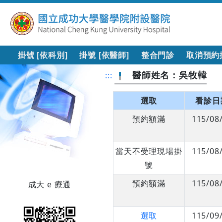
掛號 [依科別]
掛號 [依醫師]
整合門診
取消預約
醫師姓名：吳牧韓
:::
選取
看診日
預約額滿
115/08
當天不受理現場掛
115/08
號
預約額滿
115/08
成大 e 療通
選取
115/09