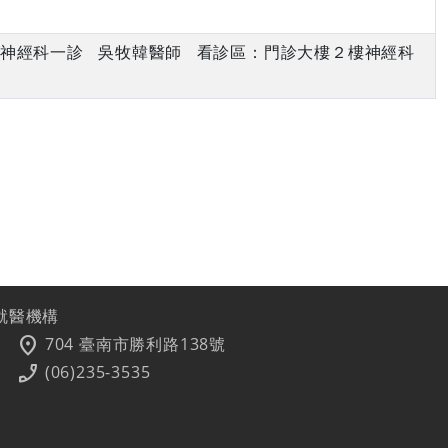
下午 神經科一診 吳牧韓醫師 看診區：門診大樓２樓神經科
就醫機構
location_on
704 臺南市勝利路138號
phone_enabled
(06)235-3535