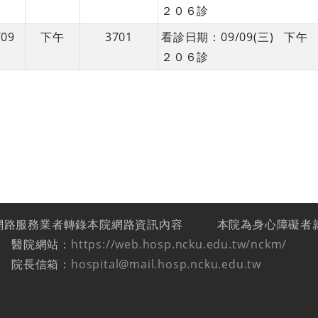
２０６診
/09
下午
3701
看診日期：09/09(三) 
２０６診
網路服務業者轉錄本院網路資訊內容
本院為身心障礙者
醫院網站：
https://web.hosp.ncku.edu.tw/nckm/
院長信箱：
hospital@mail.hosp.ncku.edu.tw