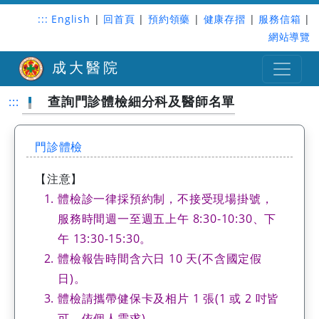
:::
English
|
回首頁
|
預約領藥
|
健康存摺
|
服務信箱
|
網站導覽
成大醫院
查詢門診體檢細分科及醫師名單
:::
門診體檢
【注意】
體檢診一律採預約制，不接受現場掛號，
服務時間週一至週五上午 8:30-10:30、下
午 13:30-15:30。
體檢報告時間含六日 10 天(不含國定假
日)。
體檢請攜帶健保卡及相片 1 張(1 或 2 吋皆
可，依個人需求)。