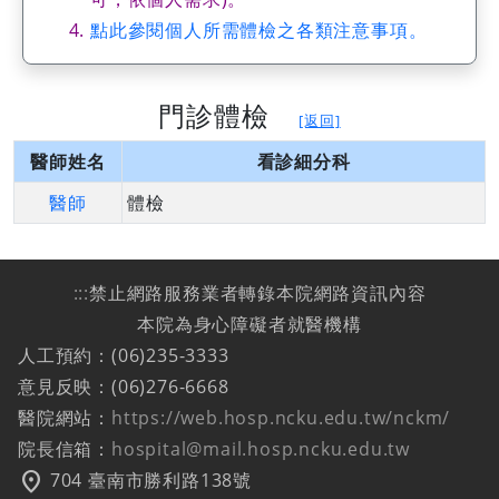
點此參閱個人所需體檢之各類注意事項。
門診體檢
[返回]
醫師姓名
看診細分科
醫師
體檢
:::
禁止網路服務業者轉錄本院網路資訊內容
本院為身心障礙者就醫機構
人工預約：(06)235-3333
意見反映：(06)276-6668
醫院網站：
https://web.hosp.ncku.edu.tw/nckm/
院長信箱：
hospital@mail.hosp.ncku.edu.tw
location_on
704 臺南市勝利路138號