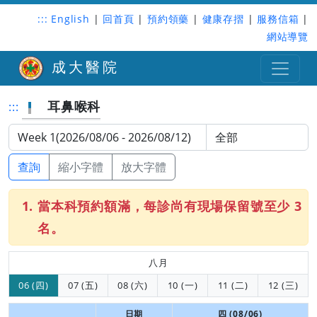
:::
English
|
回首頁
|
預約領藥
|
健康存摺
|
服務信箱
|
網站導覽
成大醫院
耳鼻喉科
:::
查詢
縮小字體
放大字體
當本科預約額滿，每診尚有現場保留號至少 3
名。
八月
06 (四)
07 (五)
08 (六)
10 (一)
11 (二)
12 (三)
日期
四 (08/06)