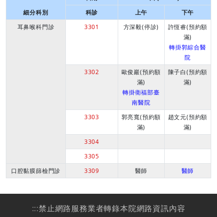
細分科別
科診
上午
下午
耳鼻喉科門診
3301
方深毅(停診)
許恆睿(預約額
滿)
轉掛郭綜合醫
院
3302
歐俊巖(預約額
陳子白(預約額
滿)
滿)
轉掛衛福部臺
南醫院
3303
郭亮寬(預約額
趙文元(預約額
滿)
滿)
3304
3305
口腔黏膜篩檢門診
3309
醫師
醫師
:::
禁止網路服務業者轉錄本院網路資訊內容