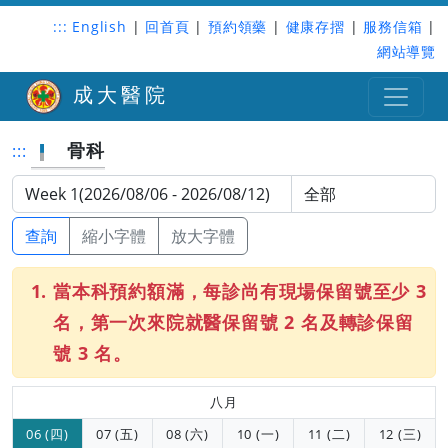
:::
English
|
回首頁
|
預約領藥
|
健康存摺
|
服務信箱
|
網站導覽
成大醫院
骨科
:::
查詢
縮小字體
放大字體
當本科預約額滿，每診尚有現場保留號至少 3
名，第一次來院就醫保留號 2 名及轉診保留
號 3 名。
八月
06 (四)
07 (五)
08 (六)
10 (一)
11 (二)
12 (三)