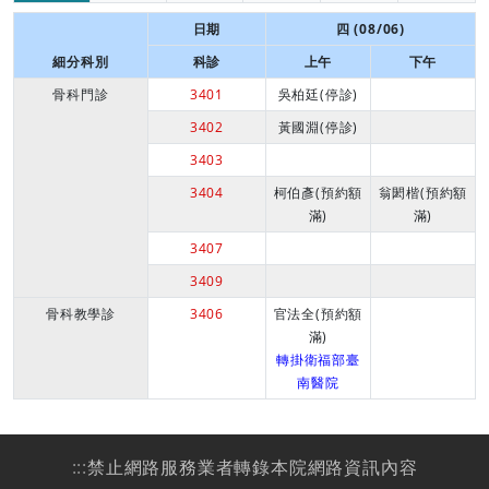
日期
四 (08/06)
細分科別
科診
上午
下午
骨科門診
3401
吳柏廷(停診)
3402
黃國淵(停診)
3403
3404
柯伯彥(預約額
翁閎楷(預約額
滿)
滿)
3407
3409
骨科教學診
3406
官法全(預約額
滿)
轉掛衛福部臺
南醫院
:::
禁止網路服務業者轉錄本院網路資訊內容