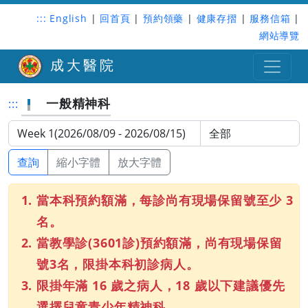
:::
English
|
回首頁
|
預約領藥
|
健康存摺
|
服務信箱
|
網站導覽
成大醫院
一般精神科
:::
查詢
縮小字體
放大字體
當本科預約額滿，每診尚有現場保留號至少 3
名。
當教學診(3601診)預約額滿，尚有現場保留
號3名，限掛本科初診病人。
限掛年滿 16 歲之病人，18 歲以下建議優先
選擇兒童青少年精神科。