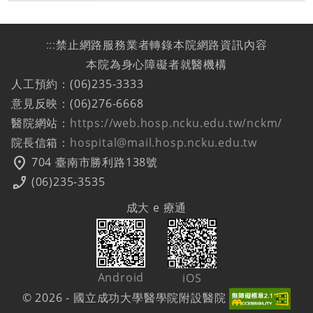
:::
禁止網路服務業者轉錄本院網路資訊內容
本院為身心障礙者就醫機構
人工預約：(06)235-3333
意見反映：(06)276-6668
醫院網站：
https://web.hosp.ncku.edu.tw/nckm/
院長信箱：
hospital@mail.hosp.ncku.edu.tw
location_on
704 臺南市勝利路138號
phone_enabled
(06)235-3535
成大 e 療通
Android
iOS
© 2026 - 國立成功大學醫學院附設醫院