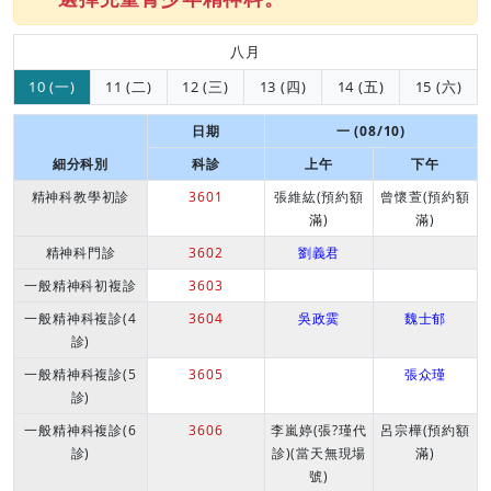
八月
10 (一)
11 (二)
12 (三)
13 (四)
14 (五)
15 (六)
日期
一 (08/10)
細分科別
科診
上午
下午
精神科教學初診
3601
張維紘(預約額
曾懷萱(預約額
滿)
滿)
精神科門診
3602
劉義君
一般精神科初複診
3603
一般精神科複診(4
3604
吳政霙
魏士郁
診)
一般精神科複診(5
3605
張众瑾
診)
一般精神科複診(6
3606
李嵐婷(張?瑾代
呂宗樺(預約額
診)
診)(當天無現場
滿)
號)