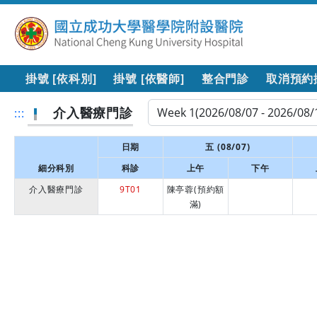
掛號 [依科別]
掛號 [依醫師]
整合門診
取消預約
介入醫療門診
:::
日期
五 (08/07)
細分科別
科診
上午
下午
介入醫療門診
9T01
陳亭蓉(預約額
滿)