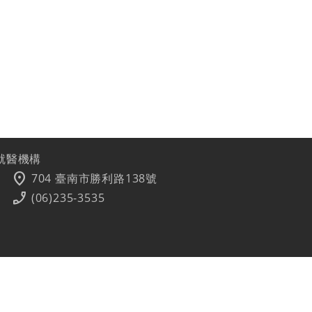
就醫機構
location_on
704 臺南市勝利路138號
phone_enabled
(06)235-3535