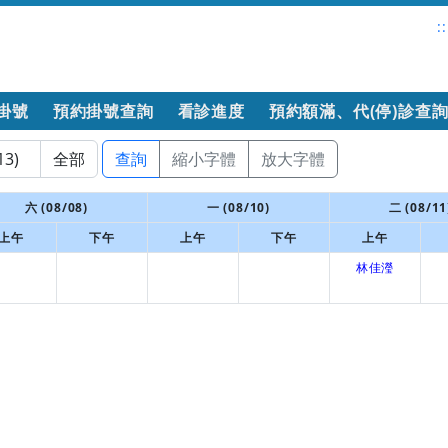
::
掛號
預約掛號查詢
看診進度
預約額滿、代(停)診查
查詢
縮小字體
放大字體
六 (08/08)
一 (08/10)
二 (08/11
上午
下午
上午
下午
上午
林佳瀅