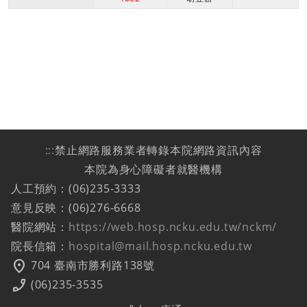
:::
禁止網路服務業者轉錄本院網路資訊內容
本院為身心障礙者就醫機構
人工預約：(06)235-3333
意見反映：(06)276-6668
醫院網站：
https://web.hosp.ncku.edu.tw/nckm/
院長信箱：
hospital@mail.hosp.ncku.edu.tw
location_on
704 臺南市勝利路138號
phone_enabled
(06)235-3535