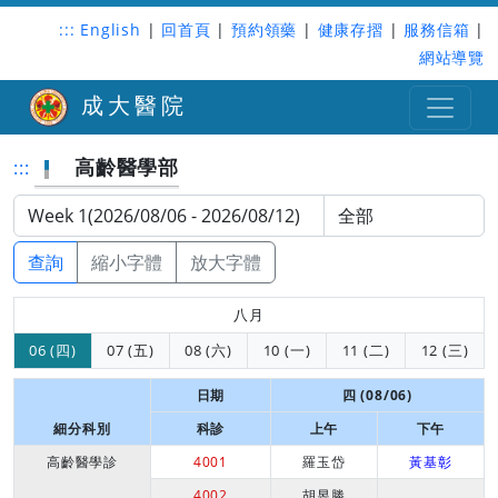
:::
English
|
回首頁
|
預約領藥
|
健康存摺
|
服務信箱
|
網站導覽
成大醫院
高齡醫學部
:::
查詢
縮小字體
放大字體
八月
06 (四)
07 (五)
08 (六)
10 (一)
11 (二)
12 (三)
日期
四 (08/06)
細分科別
科診
上午
下午
高齡醫學診
4001
羅玉岱
黃基彰
4002
胡昱勝