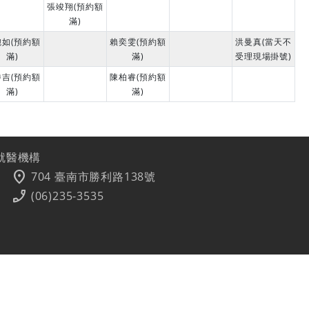
張竣翔(預約額
滿)
婉如(預約額
賴奕雯(預約額
洪曼真(當天不
滿)
滿)
受理現場掛號)
勝吉(預約額
陳柏睿(預約額
滿)
滿)
就醫機構
location_on
704 臺南市勝利路138號
phone_enabled
(06)235-3535