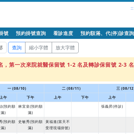
::
掛號
預約掛號查詢
看診進度
預約額滿、代(停)診查
查詢
縮小字體
放大字體
第一次來院就醫保留號 1-2 名及轉診保留號 2-3 
一 (08/10)
二 (08/11)
三 (08/12
上午
下午
上午
下午
上午
勛(預約額
林宜皇(預約額
張義昇(停診)
滿)
滿)
秀(預約額
史敏秀(預約額
黃福進(當天不
滿)
滿)
受理現場掛號)