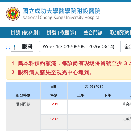
掛號 [依科別]
掛號 [依醫師]
整合門診
取消預約
眼科
:::
當本科預約額滿，每診尚有現場保留號至少 3 名，
眼科病人請先至視光中心報到。
日期
六 (08/08)
細分科別
科診
上午
下午
眼科門診
3201
黃奕
3202
史敏