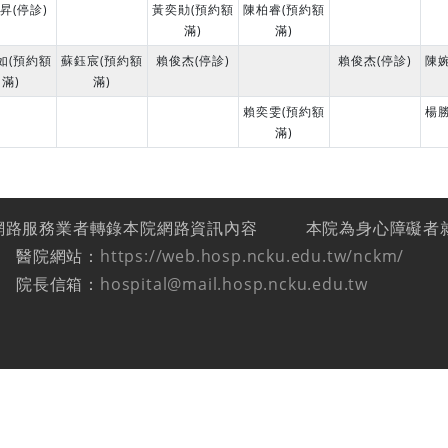
昇(停診)
黃奕勛(預約額
陳柏睿(預約額
滿)
滿)
如(預約額
蘇鈺宸(預約額
賴俊杰(停診)
賴俊杰(停診)
陳
滿)
滿)
賴奕雯(預約額
楊
滿)
網路服務業者轉錄本院網路資訊內容
本院為身心障礙者
醫院網站：
https://web.hosp.ncku.edu.tw/nckm/
院長信箱：
hospital@mail.hosp.ncku.edu.tw