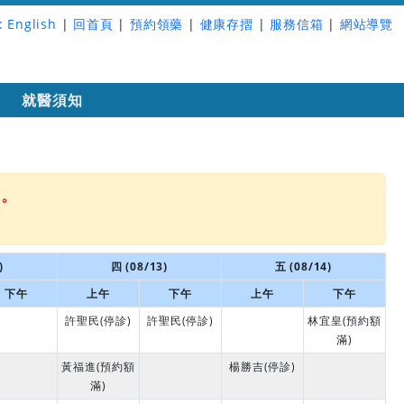
:
English
|
回首頁
|
預約領藥
|
健康存摺
|
服務信箱
|
網站導覽
詢
就醫須知
名。
)
四 (08/13)
五 (08/14)
下午
上午
下午
上午
下午
許聖民(停診)
許聖民(停診)
林宜皇(預約額
滿)
黃福進(預約額
楊勝吉(停診)
滿)