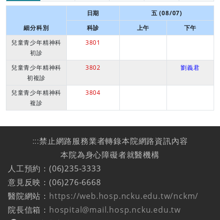
日期
五 (08/07)
細分科別
科診
上午
下午
兒童青少年精神科
3801
初診
兒童青少年精神科
3802
劉義君
初複診
兒童青少年精神科
3804
複診
:::
禁止網路服務業者轉錄本院網路資訊內容
本院為身心障礙者就醫機構
人工預約：(06)235-3333
意見反映：(06)276-6668
醫院網站：
https://web.hosp.ncku.edu.tw/nckm/
院長信箱：
hospital@mail.hosp.ncku.edu.tw