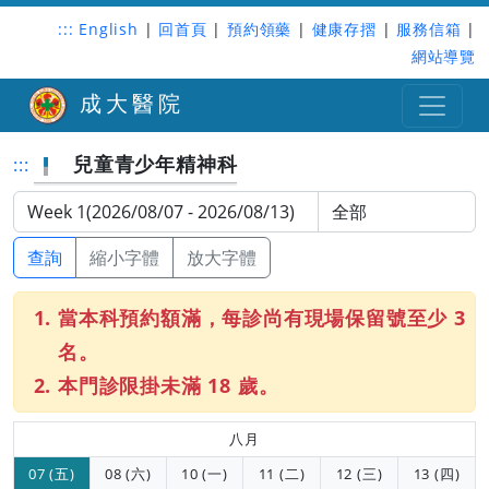
:::
English
|
回首頁
|
預約領藥
|
健康存摺
|
服務信箱
|
網站導覽
成大醫院
兒童青少年精神科
:::
查詢
縮小字體
放大字體
當本科預約額滿，每診尚有現場保留號至少 3
名。
本門診限掛未滿 18 歲。
八月
07 (五)
08 (六)
10 (一)
11 (二)
12 (三)
13 (四)