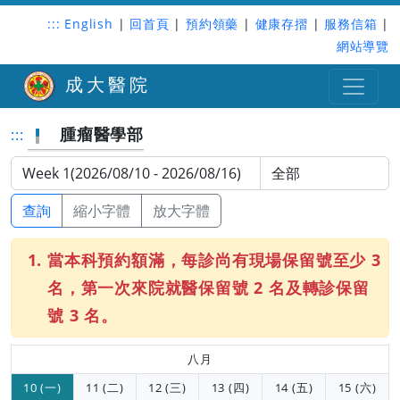
:::
English
|
回首頁
|
預約領藥
|
健康存摺
|
服務信箱
|
網站導覽
成大醫院
腫瘤醫學部
:::
查詢
縮小字體
放大字體
當本科預約額滿，每診尚有現場保留號至少 3
名，第一次來院就醫保留號 2 名及轉診保留
號 3 名。
八月
10 (一)
11 (二)
12 (三)
13 (四)
14 (五)
15 (六)