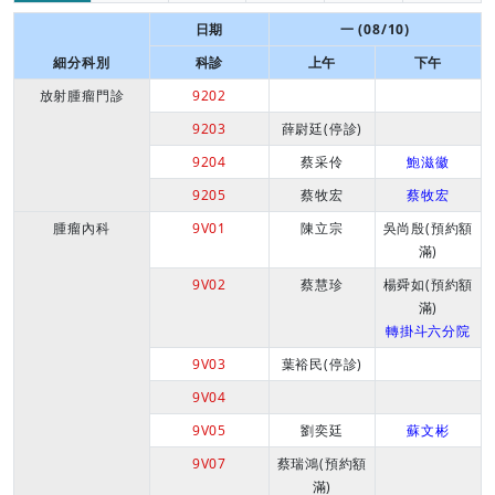
日期
一 (08/10)
細分科別
科診
上午
下午
放射腫瘤門診
9202
9203
薛尉廷(停診)
9204
蔡采伶
鮑滋徽
9205
蔡牧宏
蔡牧宏
腫瘤內科
9V01
陳立宗
吳尚殷(預約額
滿)
9V02
蔡慧珍
楊舜如(預約額
滿)
轉掛斗六分院
9V03
葉裕民(停診)
9V04
9V05
劉奕廷
蘇文彬
9V07
蔡瑞鴻(預約額
滿)