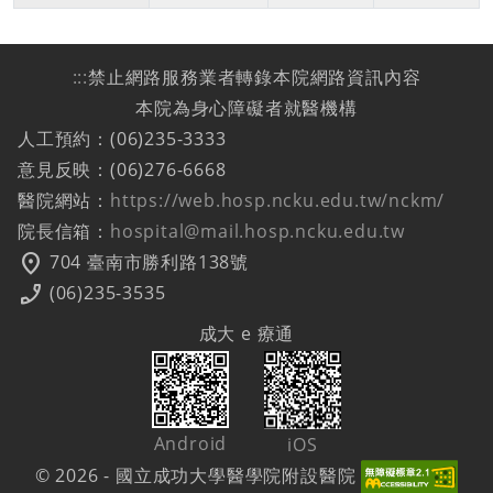
:::
禁止網路服務業者轉錄本院網路資訊內容
本院為身心障礙者就醫機構
人工預約：(06)235-3333
意見反映：(06)276-6668
醫院網站：
https://web.hosp.ncku.edu.tw/nckm/
院長信箱：
hospital@mail.hosp.ncku.edu.tw
location_on
704 臺南市勝利路138號
phone_enabled
(06)235-3535
成大 e 療通
Android
iOS
© 2026 - 國立成功大學醫學院附設醫院