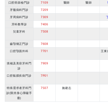
口腔癌篩檢門診
7109
醫師
醫師
牙髓病科門診
7209
牙周病科門診
7309
牙科教學診
7406
兒童牙科
7508
齒顎矯正門診
7608
口腔顎面外科
7701
王東
填補及美容牙科門
7909
診
口腔黏膜疾病門診
7P01
特殊需求者牙科門
7S07
施建志
診(限持身心障礙手
冊)