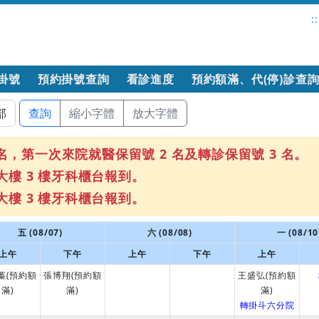
::
掛號
預約掛號查詢
看診進度
預約額滿、代(停)診查
查詢
縮小字體
放大字體
，第一次來院就醫保留號 2 名及轉診保留號 3 名。
大樓 3 樓牙科櫃台報到。
大樓 3 樓牙科櫃台報到。
五 (08/07)
六 (08/08)
一 (08/10
上午
下午
上午
下午
上午
蓁(預約額
張博翔(預約額
王盛弘(預約額
滿)
滿)
滿)
轉掛斗六分院