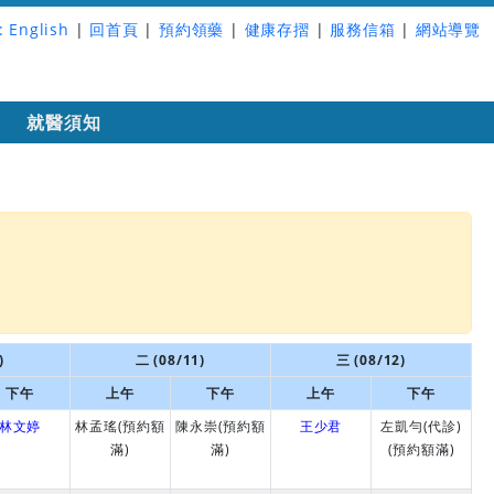
:
English
|
回首頁
|
預約領藥
|
健康存摺
|
服務信箱
|
網站導覽
詢
就醫須知
)
二 (08/11)
三 (08/12)
下午
上午
下午
上午
下午
林文婷
林孟瑤(預約額
陳永崇(預約額
王少君
左凱勻(代診)
滿)
滿)
(預約額滿)