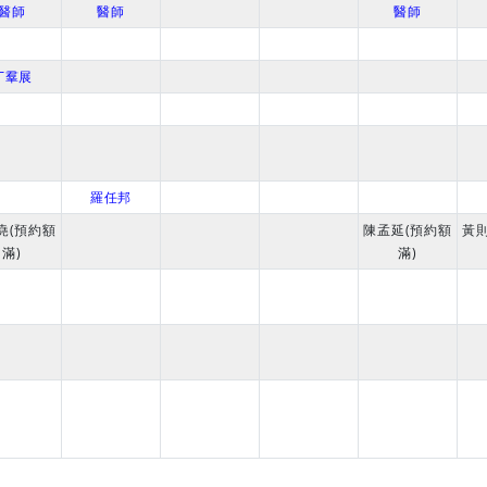
醫師
醫師
醫師
丁羣展
羅任邦
堯(預約額
陳孟延(預約額
黃
滿)
滿)