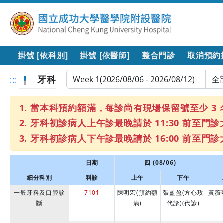
掛號 [依科別]
掛號 [依醫師]
整合門診
取消預約
牙科
:::
當本科預約額滿，每診尚有現場保留號至少 3 名
牙科初診病人上午診最晚請於 11:30 前至門診
牙科初診病人下午診最晚請於 16:00 前至門診
日期
四 (08/06)
細分科別
科診
上午
下午
一般牙科及口腔診
7101
陳明宏(預約額
張盈盈(方心玫
黃薇
斷
滿)
代診)(代診)