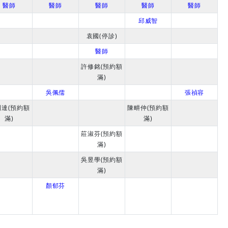
醫師
醫師
醫師
醫師
醫師
邱威智
袁國(停診)
醫師
許修銘(預約額
滿)
吳佩儒
張禎容
則達(預約額
陳畊仲(預約額
滿)
滿)
莊淑芬(預約額
滿)
吳昱學(預約額
滿)
顏郁芬