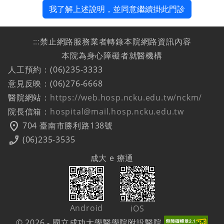
我了解上述說明，並同意繼續掛此門診
:::
禁止網路服務業者轉錄本院網路資訊內容
本院為身心障礙者就醫機構
人工預約：(06)235-3333
意見反映：(06)276-6668
醫院網站：
https://web.hosp.ncku.edu.tw/nckm/
院長信箱：
hospital@mail.hosp.ncku.edu.tw
location_on
704 臺南市勝利路138號
phone_enabled
(06)235-3535
成大 e 療通
Android
iOS
© 2026 - 國立成功大學醫學院附設醫院