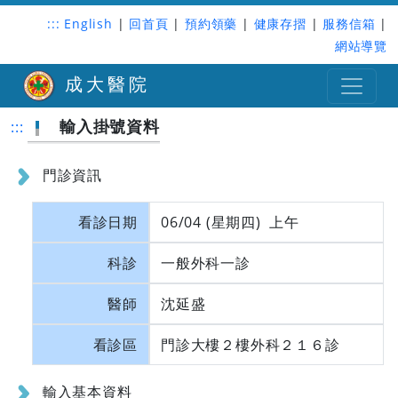
:::
English
|
回首頁
|
預約領藥
|
健康存摺
|
服務信箱
|
網站導覽
成大醫院
輸入掛號資料
:::
門診資訊
看診日期
06/04 (星期四) 上午
科診
一般外科一診
醫師
沈延盛
看診區
門診大樓２樓外科２１６診
輸入基本資料