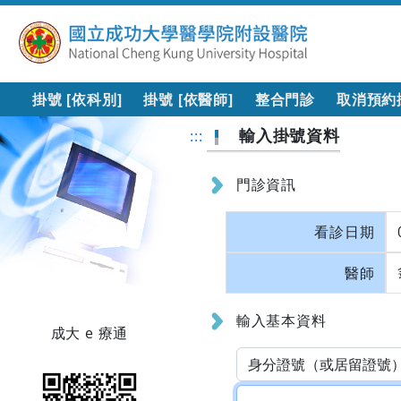
掛號 [依科別]
掛號 [依醫師]
整合門診
取消預約
輸入掛號資料
:::
門診資訊
看診日期
醫師
輸入基本資料
成大 e 療通