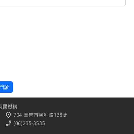
門診
就醫機構
location_on
704 臺南市勝利路138號
phone_enabled
(06)235-3535