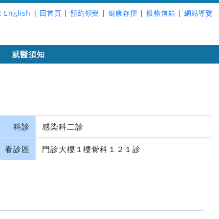
:
English
|
回首頁
|
預約領藥
|
健康存摺
|
服務信箱
|
網站導覽
詢
就醫須知
科診
感染科二診
看診區
門診大樓１樓骨科１２１診