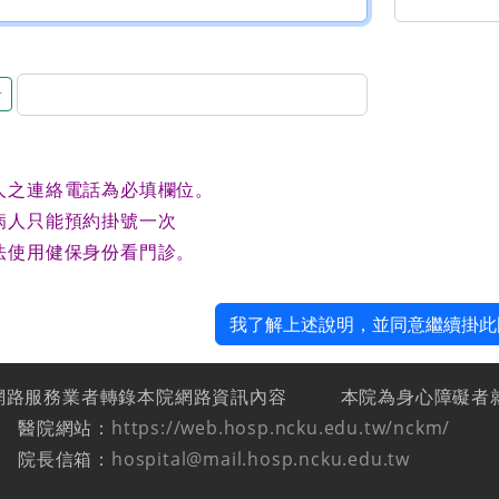
音
人之連絡電話為必填欄位。
病人只能預約掛號一次
法使用健保身份看門診。
我了解上述說明，並同意繼續掛此
網路服務業者轉錄本院網路資訊內容
本院為身心障礙者
醫院網站：
https://web.hosp.ncku.edu.tw/nckm/
院長信箱：
hospital@mail.hosp.ncku.edu.tw