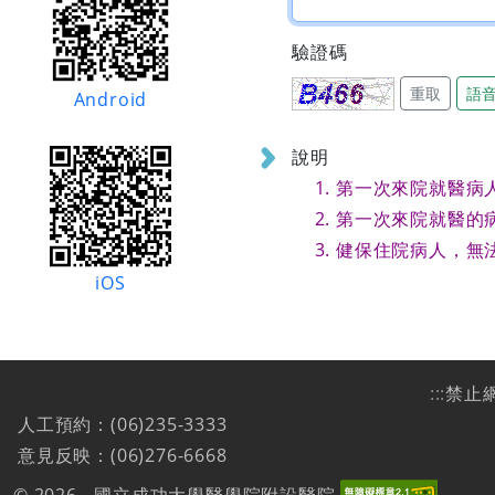
驗證碼
重取
語
Android
說明
第一次來院就醫病
第一次來院就醫的
健保住院病人，無
iOS
:::
禁止
人工預約：(06)235-3333
意見反映：(06)276-6668
© 2026 - 國立成功大學醫學院附設醫院