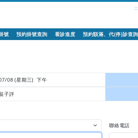
::
掛號
預約掛號查詢
看診進度
預約額滿、代(停)診查
07/08 (星期三) 下午
翁子評
聯絡電話