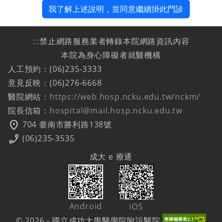
我了解上述說明，並同意繼續掛此門診
:::
禁止網路服務業者轉錄本院網路資訊內容
本院為身心障礙者就醫機構
人工預約：(06)235-3333
意見反映：(06)276-6668
醫院網站：
https://web.hosp.ncku.edu.tw/nckm/
院長信箱：
hospital@mail.hosp.ncku.edu.tw
location_on
704 臺南市勝利路138號
phone_enabled
(06)235-3535
成大 e 療通
Android
iOS
© 2026 - 國立成功大學醫學院附設醫院