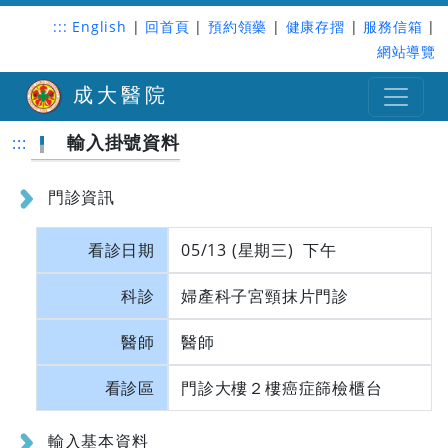
:::
English
|
回首頁
|
預約領藥
|
健康存摺
|
服務信箱
|
網站導覽
成大醫院
輸入掛號資料
:::
門診資訊
看診日期
05/13 (星期三) 下午
科診
婦產科子宮頸抹片門診
醫師
醫師
看診區
門診大樓２樓癌症篩檢櫃台
輸入基本資料