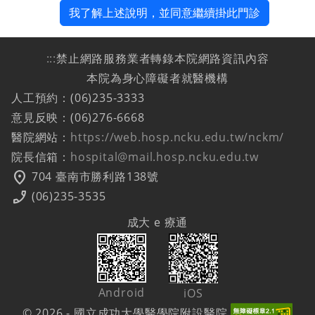
我了解上述說明，並同意繼續掛此門診
:::
禁止網路服務業者轉錄本院網路資訊內容
本院為身心障礙者就醫機構
人工預約：(06)235-3333
意見反映：(06)276-6668
醫院網站：
https://web.hosp.ncku.edu.tw/nckm/
院長信箱：
hospital@mail.hosp.ncku.edu.tw
location_on
704 臺南市勝利路138號
phone_enabled
(06)235-3535
成大 e 療通
Android
iOS
© 2026 - 國立成功大學醫學院附設醫院