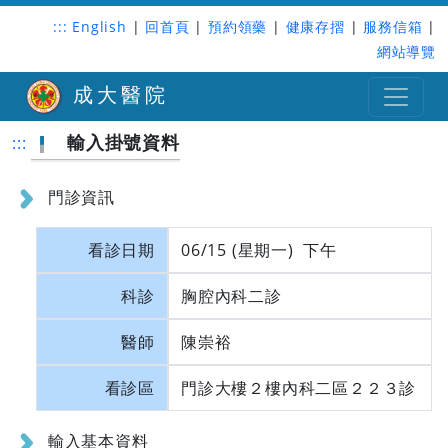
:::
English
|
回首頁
|
預約領藥
|
健康存摺
|
服務信箱
|
網站導覽
成大醫院
輸入掛號資料
:::
門診資訊
看診日期
06/15 (星期一) 下午
科診
胸腔內科二診
醫師
陳崇裕
看診區
門診大樓２樓內科二區２２３診
輸入基本資料