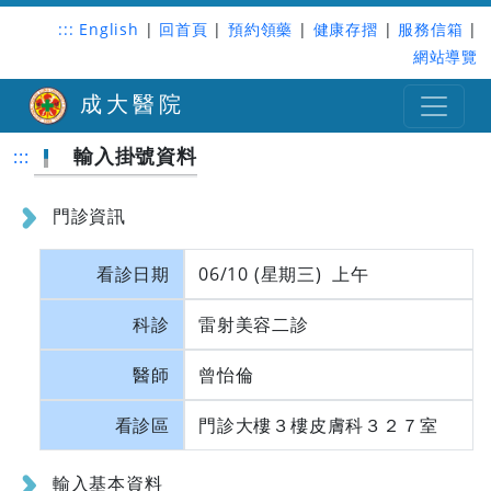
:::
English
|
回首頁
|
預約領藥
|
健康存摺
|
服務信箱
|
網站導覽
成大醫院
輸入掛號資料
:::
門診資訊
看診日期
06/10 (星期三) 上午
科診
雷射美容二診
醫師
曾怡倫
看診區
門診大樓３樓皮膚科３２７室
輸入基本資料