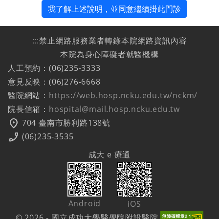
我了解上述說明，並同意繼續掛此門診
:::
禁止網路服務業者轉錄本院網路資訊內容
本院為身心障礙者就醫機構
人工預約：(06)235-3333
意見反映：(06)276-6668
醫院網站：
https://web.hosp.ncku.edu.tw/nckm/
院長信箱：
hospital@mail.hosp.ncku.edu.tw
location_on
704 臺南市勝利路138號
phone_enabled
(06)235-3535
成大 e 療通
Android
iOS
© 2026 - 國立成功大學醫學院附設醫院