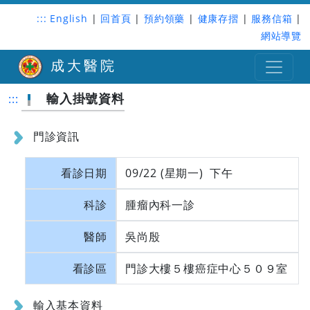
:::
English
|
回首頁
|
預約領藥
|
健康存摺
|
服務信箱
|
網站導覽
成大醫院
輸入掛號資料
:::
門診資訊
看診日期
09/22 (星期一) 下午
科診
腫瘤內科一診
醫師
吳尚殷
看診區
門診大樓５樓癌症中心５０９室
輸入基本資料