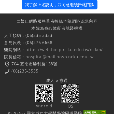
我了解上述說明，並同意繼續掛此門診
:::
禁止網路服務業者轉錄本院網路資訊內容
本院為身心障礙者就醫機構
人工預約：(06)235-3333
意見反映：(06)276-6668
醫院網站：
https://web.hosp.ncku.edu.tw/nckm/
院長信箱：
hospital@mail.hosp.ncku.edu.tw
location_on
704 臺南市勝利路138號
phone_enabled
(06)235-3535
成大 e 療通
Android
iOS
© 2026 - 國立成功大學醫學院附設醫院