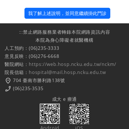
我了解上述說明，並同意繼續掛此門診
:::
禁止網路服務業者轉錄本院網路資訊內容
本院為身心障礙者就醫機構
人工預約：(06)235-3333
意見反映：(06)276-6668
醫院網站：
https://web.hosp.ncku.edu.tw/nckm/
院長信箱：
hospital@mail.hosp.ncku.edu.tw
location_on
704 臺南市勝利路138號
phone_enabled
(06)235-3535
成大 e 療通
Android
iOS