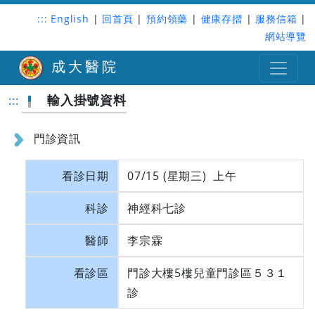
:::
English
|
回首頁
|
預約領藥
|
健康存摺
|
服務信箱
|
網站導覽
成大醫院
輸入掛號資料
:::
門診資訊
看診日期
07/15 (星期三) 上午
科診
神經科七診
醫師
李宗霖
看診區
門診大樓5樓兒童門診區５３１
診