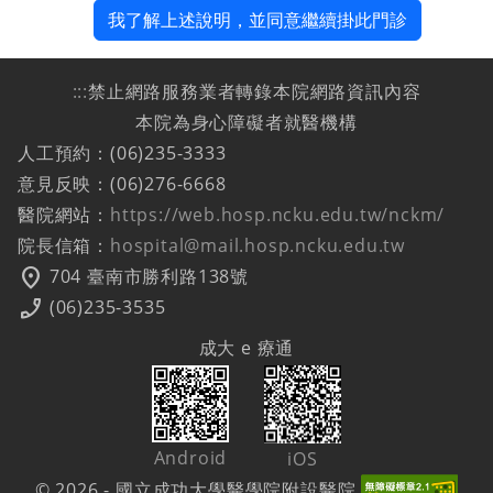
我了解上述說明，並同意繼續掛此門診
:::
禁止網路服務業者轉錄本院網路資訊內容
本院為身心障礙者就醫機構
人工預約：(06)235-3333
意見反映：(06)276-6668
醫院網站：
https://web.hosp.ncku.edu.tw/nckm/
院長信箱：
hospital@mail.hosp.ncku.edu.tw
location_on
704 臺南市勝利路138號
phone_enabled
(06)235-3535
成大 e 療通
Android
iOS
© 2026 - 國立成功大學醫學院附設醫院