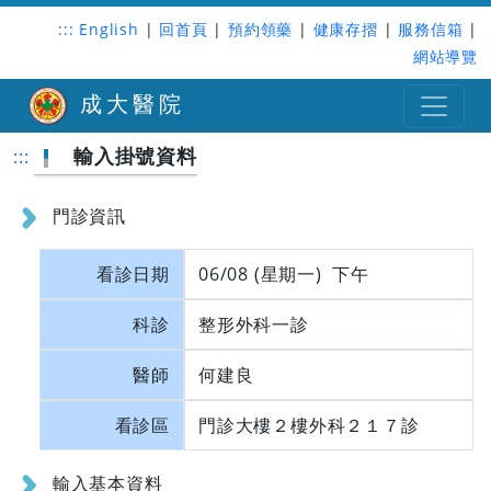
:::
English
|
回首頁
|
預約領藥
|
健康存摺
|
服務信箱
|
網站導覽
成大醫院
輸入掛號資料
:::
門診資訊
看診日期
06/08 (星期一) 下午
科診
整形外科一診
醫師
何建良
看診區
門診大樓２樓外科２１７診
輸入基本資料