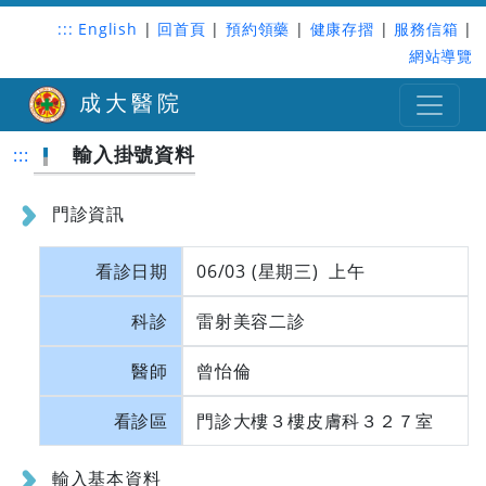
:::
English
|
回首頁
|
預約領藥
|
健康存摺
|
服務信箱
|
網站導覽
成大醫院
輸入掛號資料
:::
門診資訊
看診日期
06/03 (星期三) 上午
科診
雷射美容二診
醫師
曾怡倫
看診區
門診大樓３樓皮膚科３２７室
輸入基本資料