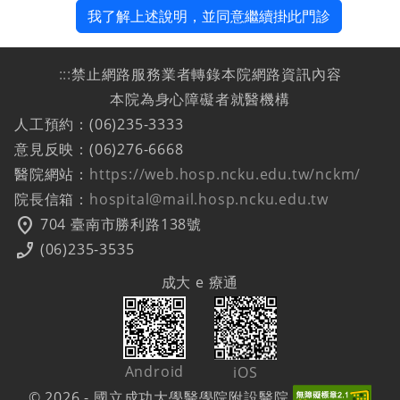
我了解上述說明，並同意繼續掛此門診
:::
禁止網路服務業者轉錄本院網路資訊內容
本院為身心障礙者就醫機構
人工預約：(06)235-3333
意見反映：(06)276-6668
醫院網站：
https://web.hosp.ncku.edu.tw/nckm/
院長信箱：
hospital@mail.hosp.ncku.edu.tw
location_on
704 臺南市勝利路138號
phone_enabled
(06)235-3535
成大 e 療通
Android
iOS
© 2026 - 國立成功大學醫學院附設醫院