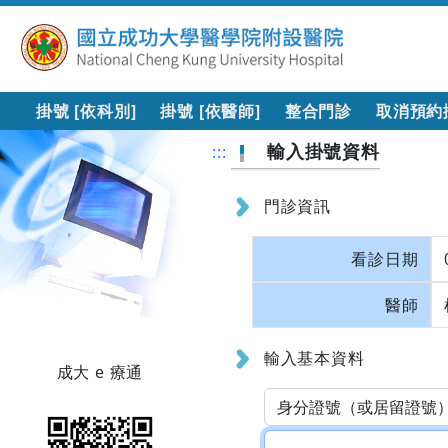
掛號 [依科別]
掛號 [依醫師]
整合門診
取消預約
輸入掛號資料
:::
門診資訊
看診日期
醫師
輸入基本資料
成大 e 療通