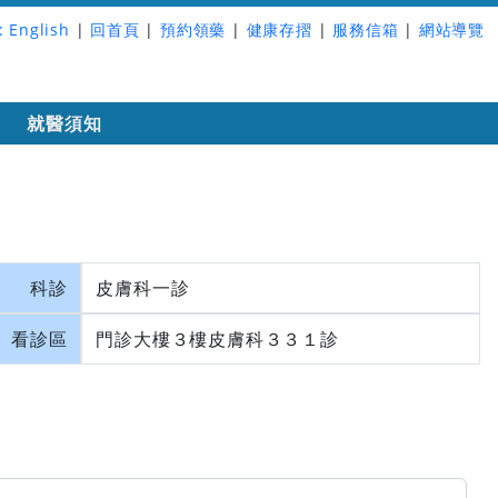
:
English
|
回首頁
|
預約領藥
|
健康存摺
|
服務信箱
|
網站導覽
詢
就醫須知
科診
皮膚科一診
看診區
門診大樓３樓皮膚科３３１診