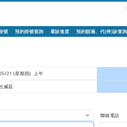
::
掛號
預約掛號查詢
看診進度
預約額滿、代(停)診查
05/21 (星期四) 上午
杜威廷
聯絡電話