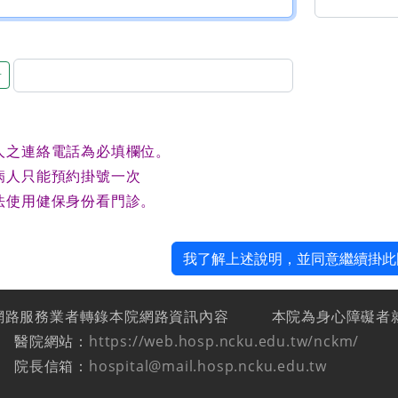
音
人之連絡電話為必填欄位。
病人只能預約掛號一次
法使用健保身份看門診。
我了解上述說明，並同意繼續掛此
網路服務業者轉錄本院網路資訊內容
本院為身心障礙者
醫院網站：
https://web.hosp.ncku.edu.tw/nckm/
院長信箱：
hospital@mail.hosp.ncku.edu.tw