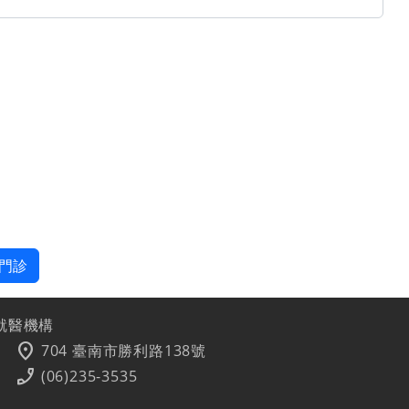
門診
就醫機構
location_on
704 臺南市勝利路138號
phone_enabled
(06)235-3535