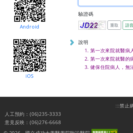
驗證碼
重取
語
Android
說明
第一次來院就醫病
第一次來院就醫的
健保住院病人，無
iOS
:::
禁止
人工預約：(06)235-3333
意見反映：(06)276-6668
© 2026 - 國立成功大學醫學院附設醫院