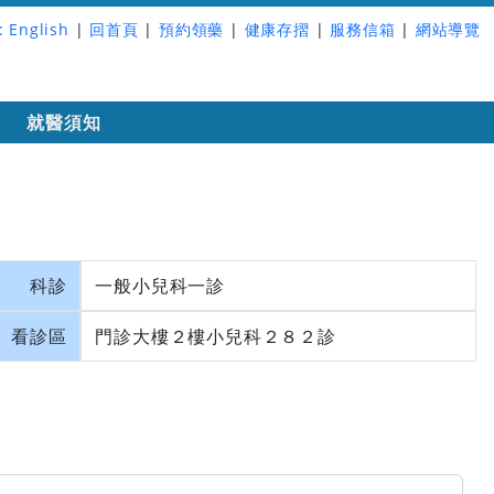
:
English
|
回首頁
|
預約領藥
|
健康存摺
|
服務信箱
|
網站導覽
詢
就醫須知
科診
一般小兒科一診
看診區
門診大樓２樓小兒科２８２診