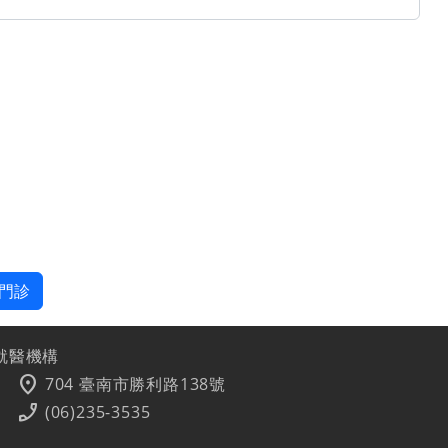
門診
就醫機構
location_on
704 臺南市勝利路138號
phone_enabled
(06)235-3535