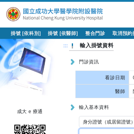
掛號 [依科別]
掛號 [依醫師]
整合門診
取消預約
輸入掛號資料
:::
門診資訊
看診日期
醫師
輸入基本資料
成大 e 療通