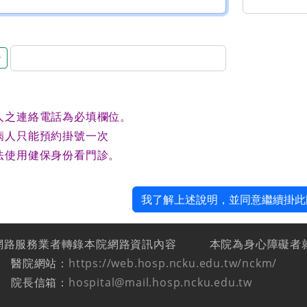
音
人之連絡電話為必填欄位。
病人只能預約掛號一次
法使用健保身份看門診。
我了解上述說明，並同意繼續掛此
網路服務業者轉錄本院網路資訊內容
本院為身心障礙者
醫院網站：
https://web.hosp.ncku.edu.tw/nckm/
院長信箱：
hospital@mail.hosp.ncku.edu.tw