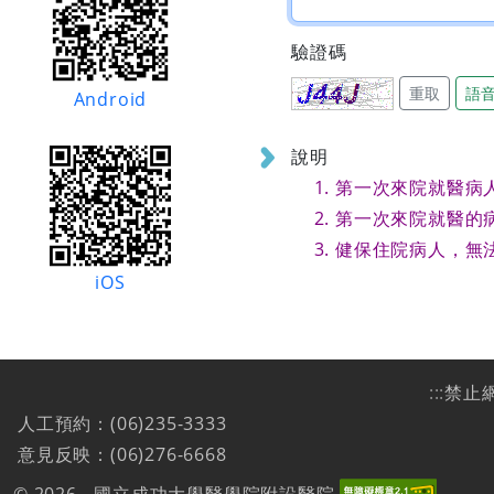
驗證碼
重取
語
Android
說明
第一次來院就醫病
第一次來院就醫的
健保住院病人，無
iOS
:::
禁止
人工預約：(06)235-3333
意見反映：(06)276-6668
© 2026 - 國立成功大學醫學院附設醫院