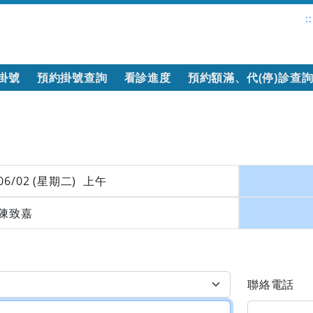
::
掛號
預約掛號查詢
看診進度
預約額滿、代(停)診查
06/02 (星期二) 上午
陳致嘉
聯絡電話