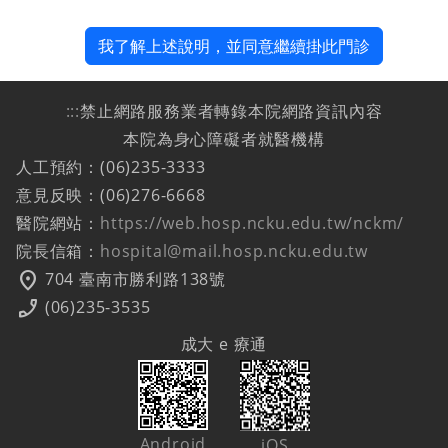
我了解上述說明，並同意繼續掛此門診
:::
禁止網路服務業者轉錄本院網路資訊內容
本院為身心障礙者就醫機構
人工預約：(06)235-3333
意見反映：(06)276-6668
醫院網站：
https://web.hosp.ncku.edu.tw/nckm/
院長信箱：
hospital@mail.hosp.ncku.edu.tw
location_on
704 臺南市勝利路138號
phone_enabled
(06)235-3535
成大 e 療通
Android
iOS