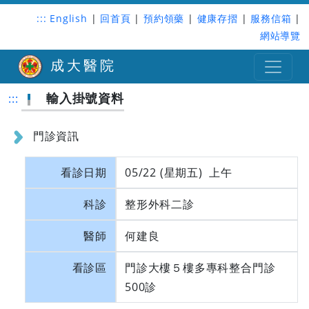
:::
English
|
回首頁
|
預約領藥
|
健康存摺
|
服務信箱
|
網站導覽
成大醫院
輸入掛號資料
:::
門診資訊
看診日期
05/22 (星期五) 上午
科診
整形外科二診
醫師
何建良
看診區
門診大樓５樓多專科整合門診
500診