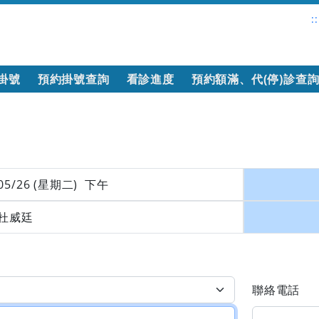
::
掛號
預約掛號查詢
看診進度
預約額滿、代(停)診查
05/26 (星期二) 下午
杜威廷
聯絡電話