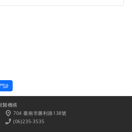
門診
就醫機構
location_on
704 臺南市勝利路138號
phone_enabled
(06)235-3535