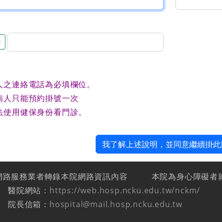
音
人之連絡電話為必填欄位。
病人只能預約掛號一次
法使用健保身份看門診。
我了解上述說明，並同意繼續掛此
網路服務業者轉錄本院網路資訊內容
本院為身心障礙者
醫院網站：
https://web.hosp.ncku.edu.tw/nckm/
院長信箱：
hospital@mail.hosp.ncku.edu.tw