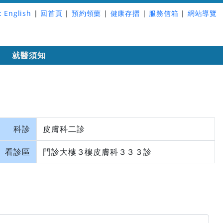
:
English
|
回首頁
|
預約領藥
|
健康存摺
|
服務信箱
|
網站導覽
詢
就醫須知
科診
皮膚科二診
看診區
門診大樓３樓皮膚科３３３診