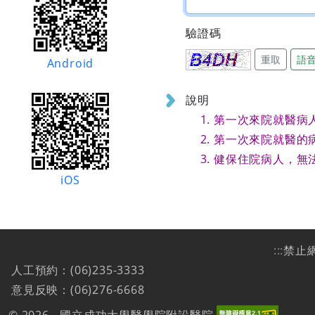
驗證碼
重取
語
Android
說明
第一次來院就醫病
第一次來院就醫的
健保住院病人，無
iOS
:::
禁止
人工預約：(06)235-3333
意見反映：(06)276-6668
© 2026 - 國立成功大學醫學院附設醫院