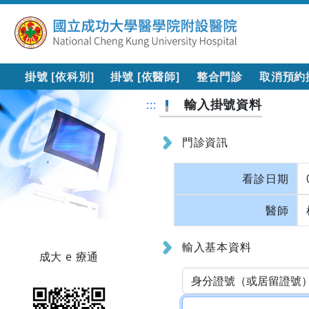
掛號 [依科別]
掛號 [依醫師]
整合門診
取消預約
輸入掛號資料
:::
門診資訊
看診日期
醫師
輸入基本資料
成大 e 療通