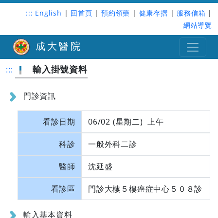
:::
English
|
回首頁
|
預約領藥
|
健康存摺
|
服務信箱
|
網站導覽
成大醫院
輸入掛號資料
:::
門診資訊
看診日期
06/02 (星期二) 上午
科診
一般外科二診
醫師
沈延盛
看診區
門診大樓５樓癌症中心５０８診
輸入基本資料