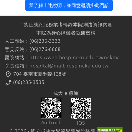
我了解上述說明，並同意繼續掛此門診
:::
禁止網路服務業者轉錄本院網路資訊內容
本院為身心障礙者就醫機構
人工預約：(06)235-3333
意見反映：(06)276-6668
醫院網站：
https://web.hosp.ncku.edu.tw/nckm/
院長信箱：
hospital@mail.hosp.ncku.edu.tw
location_on
704 臺南市勝利路138號
phone_enabled
(06)235-3535
成大 e 療通
Android
iOS
© 2026 - 國立成功大學醫學院附設醫院