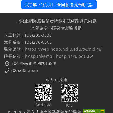
我了解上述說明，並同意繼續掛此門診
:::
禁止網路服務業者轉錄本院網路資訊內容
本院為身心障礙者就醫機構
人工預約：(06)235-3333
意見反映：(06)276-6668
醫院網站：
https://web.hosp.ncku.edu.tw/nckm/
院長信箱：
hospital@mail.hosp.ncku.edu.tw
location_on
704 臺南市勝利路138號
phone_enabled
(06)235-3535
成大 e 療通
Android
iOS
© 2026 - 國立成功大學醫學院附設醫院