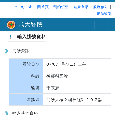
:::
English
|
回首頁
|
預約領藥
|
健康存摺
|
服務信箱
|
網站導覽
成大醫院
輸入掛號資料
:::
門診資訊
看診日期
07/07 (星期二) 上午
科診
神經科五診
醫師
李宗霖
看診區
門診大樓２樓神經科２０７診
輸入基本資料