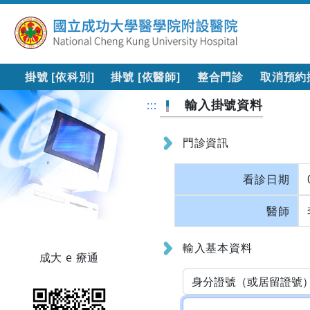
掛號 [依科別]
掛號 [依醫師]
整合門診
取消預約
輸入掛號資料
:::
門診資訊
看診日期
醫師
輸入基本資料
成大 e 療通