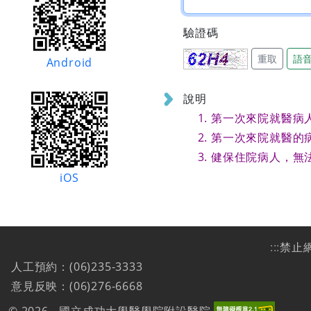
驗證碼
重取
語
Android
說明
第一次來院就醫病
第一次來院就醫的
健保住院病人，無
iOS
:::
禁止
人工預約：(06)235-3333
意見反映：(06)276-6668
© 2026 - 國立成功大學醫學院附設醫院