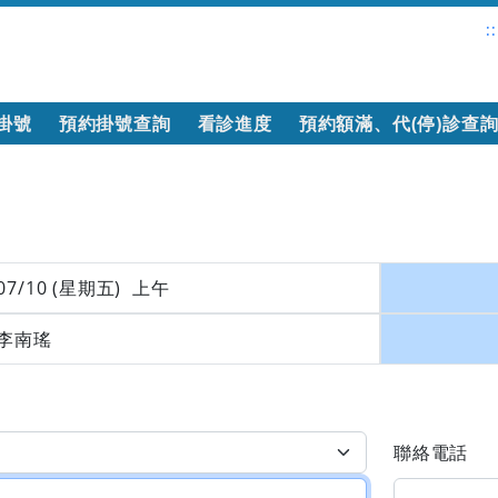
::
掛號
預約掛號查詢
看診進度
預約額滿、代(停)診查
07/10 (星期五) 上午
李南瑤
聯絡電話