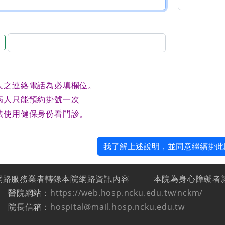
音
人之連絡電話為必填欄位。
病人只能預約掛號一次
法使用健保身份看門診。
我了解上述說明，並同意繼續掛此
網路服務業者轉錄本院網路資訊內容
本院為身心障礙者
醫院網站：
https://web.hosp.ncku.edu.tw/nckm/
院長信箱：
hospital@mail.hosp.ncku.edu.tw