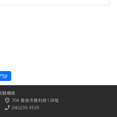
門診
就醫機構
location_on
704 臺南市勝利路138號
phone_enabled
(06)235-3535