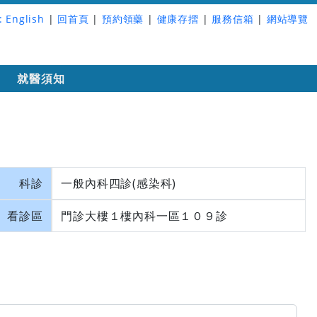
:
English
|
回首頁
|
預約領藥
|
健康存摺
|
服務信箱
|
網站導覽
詢
就醫須知
科診
一般內科四診(感染科)
看診區
門診大樓１樓內科一區１０９診