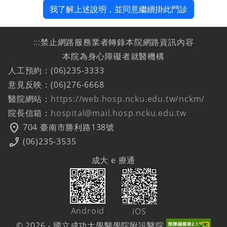
我了解上述說明，並同意繼續掛此門診
:::
禁止網路服務業者轉錄本院網路資訊內容
本院為身心障礙者就醫機構
人工預約：(06)235-3333
意見反映：(06)276-6668
醫院網站：
https://web.hosp.ncku.edu.tw/nckm/
院長信箱：
hospital@mail.hosp.ncku.edu.tw
location_on
704 臺南市勝利路138號
phone_enabled
(06)235-3535
成大 e 療通
Android
iOS
© 2026 - 國立成功大學醫學院附設醫院