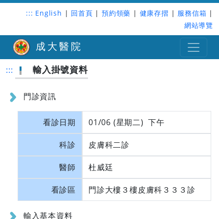
:::
English
|
回首頁
|
預約領藥
|
健康存摺
|
服務信箱
|
網站導覽
成大醫院
輸入掛號資料
:::
門診資訊
看診日期
01/06 (星期二) 下午
科診
皮膚科二診
醫師
杜威廷
看診區
門診大樓３樓皮膚科３３３診
輸入基本資料