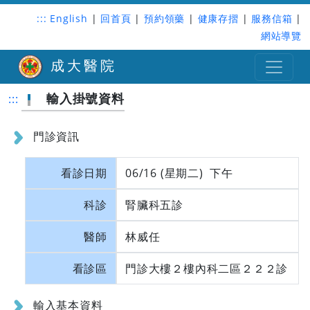
:::
English
|
回首頁
|
預約領藥
|
健康存摺
|
服務信箱
|
網站導覽
成大醫院
輸入掛號資料
:::
門診資訊
看診日期
06/16 (星期二) 下午
科診
腎臟科五診
醫師
林威任
看診區
門診大樓２樓內科二區２２２診
輸入基本資料