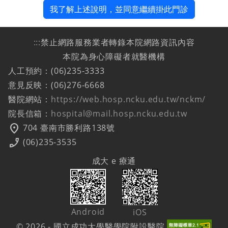
我了解上述說明，並同意繼續掛此門診
:::
禁止網路服務業者轉錄本院網路資訊內容
本院為身心障礙者就醫機構
人工預約：(06)235-3333
意見反映：(06)276-6668
醫院網站：
https://web.hosp.ncku.edu.tw/nckm/
院長信箱：
hospital@mail.hosp.ncku.edu.tw
location_on
704 臺南市勝利路138號
phone_enabled
(06)235-3535
成大 e 療通
Android
iOS
© 2026 - 國立成功大學醫學院附設醫院