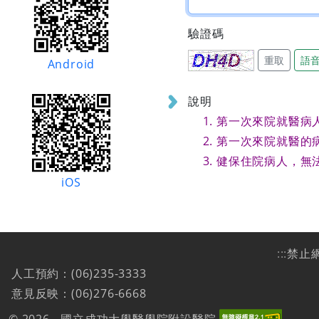
驗證碼
重取
語
Android
說明
第一次來院就醫病
第一次來院就醫的
健保住院病人，無
iOS
:::
禁止
人工預約：(06)235-3333
意見反映：(06)276-6668
© 2026 - 國立成功大學醫學院附設醫院