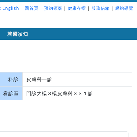
:
English
|
回首頁
|
預約領藥
|
健康存摺
|
服務信箱
|
網站導覽
詢
就醫須知
科診
皮膚科一診
看診區
門診大樓３樓皮膚科３３１診