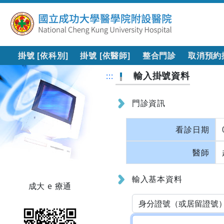
掛號 [依科別]
掛號 [依醫師]
整合門診
取消預約
輸入掛號資料
:::
門診資訊
看診日期
醫師
輸入基本資料
成大 e 療通