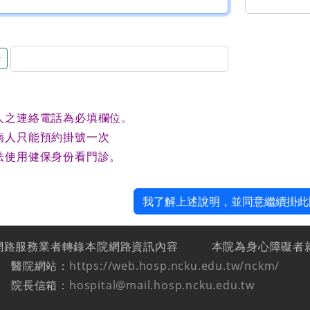
音
人之連絡電話為必填欄位。
病人只能預約掛號一次
法使用健保身份看門診。
我了解上述說明，並同意繼續掛此
網路服務業者轉錄本院網路資訊內容
本院為身心障礙者
醫院網站：
https://web.hosp.ncku.edu.tw/nckm/
院長信箱：
hospital@mail.hosp.ncku.edu.tw