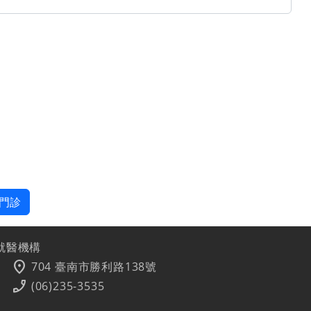
門診
就醫機構
location_on
704 臺南市勝利路138號
phone_enabled
(06)235-3535