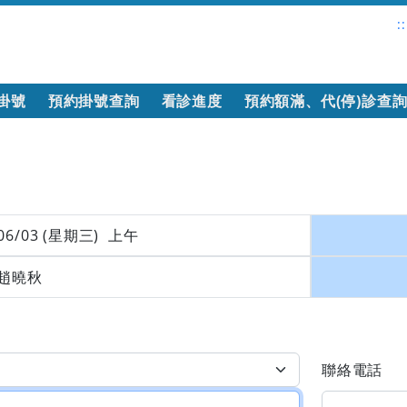
::
掛號
預約掛號查詢
看診進度
預約額滿、代(停)診查
06/03 (星期三) 上午
趙曉秋
聯絡電話