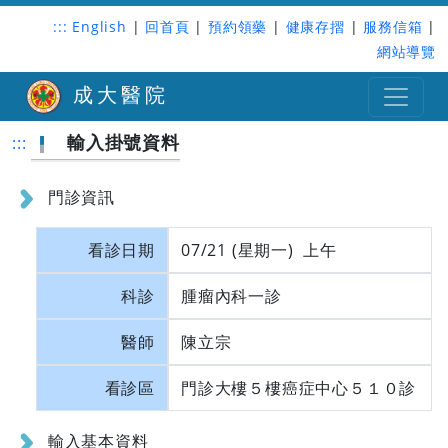
:::
English
|
回首頁
|
預約領藥
|
健康存摺
|
服務信箱
|
網站導覽
成大醫院
輸入掛號資料
:::
門診資訊
看診日期
07/21 (星期一) 上午
科診
腫瘤內科一診
醫師
陳立宗
看診區
門診大樓５樓癌症中心５１０診
輸入基本資料