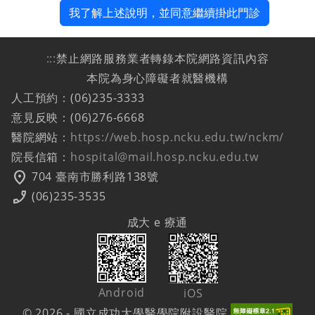
我了解上述說明，並同意繼續掛此門診
:::
禁止網路服務業者轉錄本院網路資訊內容
本院為身心障礙者就醫機構
人工預約：(06)235-3333
意見反映：(06)276-6668
醫院網站：
https://web.hosp.ncku.edu.tw/nckm/
院長信箱：
hospital@mail.hosp.ncku.edu.tw
location_on
704 臺南市勝利路138號
phone_enabled
(06)235-3535
成大 e 療通
Android
iOS
© 2026 - 國立成功大學醫學院附設醫院