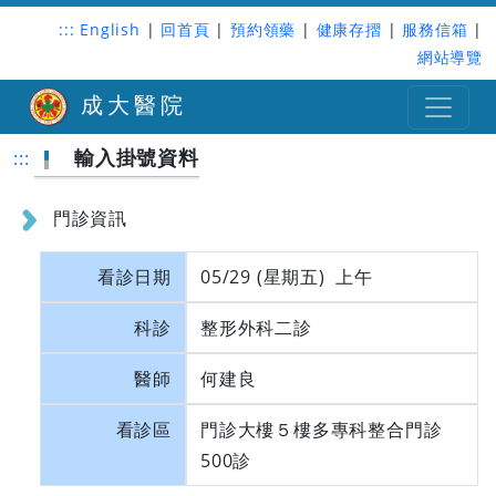
:::
English
|
回首頁
|
預約領藥
|
健康存摺
|
服務信箱
|
網站導覽
成大醫院
輸入掛號資料
:::
門診資訊
看診日期
05/29 (星期五) 上午
科診
整形外科二診
醫師
何建良
看診區
門診大樓５樓多專科整合門診
500診