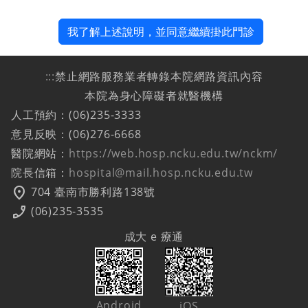
我了解上述說明，並同意繼續掛此門診
:::
禁止網路服務業者轉錄本院網路資訊內容
本院為身心障礙者就醫機構
人工預約：(06)235-3333
意見反映：(06)276-6668
醫院網站：
https://web.hosp.ncku.edu.tw/nckm/
院長信箱：
hospital@mail.hosp.ncku.edu.tw
location_on
704 臺南市勝利路138號
phone_enabled
(06)235-3535
成大 e 療通
Android
iOS