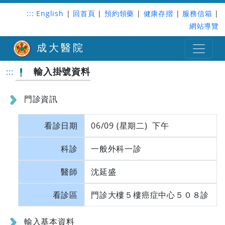
:::
English
|
回首頁
|
預約領藥
|
健康存摺
|
服務信箱
|
網站導覽
成大醫院
輸入掛號資料
:::
門診資訊
看診日期
06/09 (星期二) 下午
科診
一般外科一診
醫師
沈延盛
看診區
門診大樓５樓癌症中心５０８診
輸入基本資料