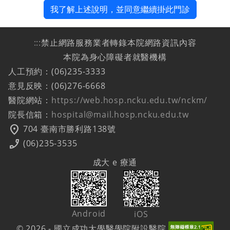
我了解上述說明，並同意繼續掛此門診
:::
禁止網路服務業者轉錄本院網路資訊內容
本院為身心障礙者就醫機構
人工預約：(06)235-3333
意見反映：(06)276-6668
醫院網站：
https://web.hosp.ncku.edu.tw/nckm/
院長信箱：
hospital@mail.hosp.ncku.edu.tw
location_on
704 臺南市勝利路138號
phone_enabled
(06)235-3535
成大 e 療通
Android
iOS
© 2026 - 國立成功大學醫學院附設醫院