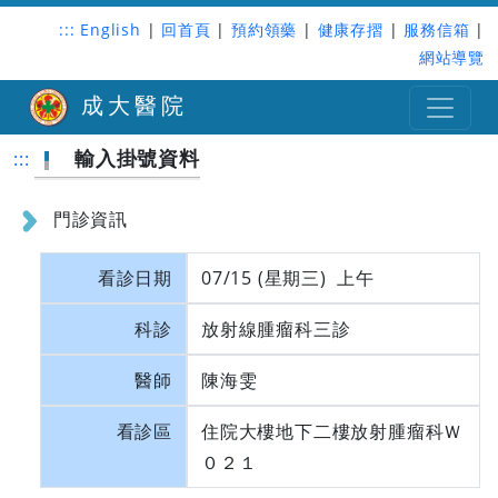
:::
English
|
回首頁
|
預約領藥
|
健康存摺
|
服務信箱
|
網站導覽
成大醫院
輸入掛號資料
:::
門診資訊
看診日期
07/15 (星期三) 上午
科診
放射線腫瘤科三診
醫師
陳海雯
看診區
住院大樓地下二樓放射腫瘤科Ｗ
０２１