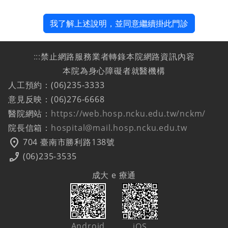
我了解上述說明，並同意繼續掛此門診
:::
禁止網路服務業者轉錄本院網路資訊內容
本院為身心障礙者就醫機構
人工預約：(06)235-3333
意見反映：(06)276-6668
醫院網站：
https://web.hosp.ncku.edu.tw/nckm/
院長信箱：
hospital@mail.hosp.ncku.edu.tw
location_on
704 臺南市勝利路138號
phone_enabled
(06)235-3535
成大 e 療通
Android
iOS