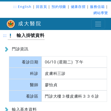
:::
English
|
回首頁
|
預約領藥
|
健康存摺
|
服務信箱
|
網站導覽
成大醫院
輸入掛號資料
:::
門診資訊
看診日期
06/10 (星期二) 下午
科診
皮膚科三診
醫師
廖怡貞
看診區
門診大樓３樓皮膚科３３６診
輸入基本資料