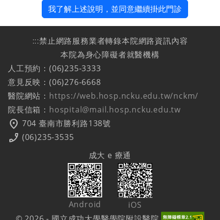
我了解上述說明，並同意繼續掛此門診
:::
禁止網路服務業者轉錄本院網路資訊內容
本院為身心障礙者就醫機構
人工預約：(06)235-3333
意見反映：(06)276-6668
醫院網站：
https://web.hosp.ncku.edu.tw/nckm/
院長信箱：
hospital@mail.hosp.ncku.edu.tw
location_on
704 臺南市勝利路138號
phone_enabled
(06)235-3535
成大 e 療通
Android
iOS
© 2026 - 國立成功大學醫學院附設醫院