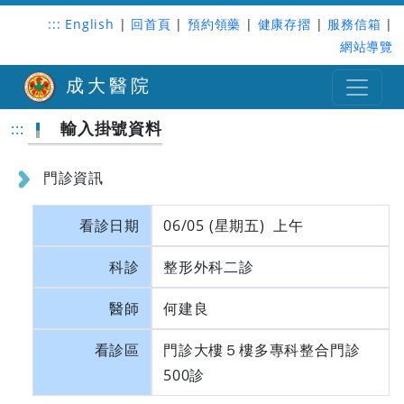
:::
English
|
回首頁
|
預約領藥
|
健康存摺
|
服務信箱
|
網站導覽
成大醫院
輸入掛號資料
:::
門診資訊
看診日期
06/05 (星期五) 上午
科診
整形外科二診
醫師
何建良
看診區
門診大樓５樓多專科整合門診
500診