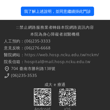
我了解上述說明，並同意繼續掛此門診
:::
禁止網路服務業者轉錄本院網路資訊內容
本院為身心障礙者就醫機構
人工預約：(06)235-3333
意見反映：(06)276-6668
醫院網站：
https://web.hosp.ncku.edu.tw/nckm/
院長信箱：
hospital@mail.hosp.ncku.edu.tw
location_on
704 臺南市勝利路138號
phone_enabled
(06)235-3535
成大 e 療通
Android
iOS