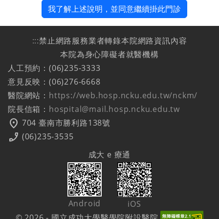
我了解上述說明，並同意繼續掛此門診
:::
禁止網路服務業者轉錄本院網路資訊內容
本院為身心障礙者就醫機構
人工預約：(06)235-3333
意見反映：(06)276-6668
醫院網站：
https://web.hosp.ncku.edu.tw/nckm/
院長信箱：
hospital@mail.hosp.ncku.edu.tw
location_on
704 臺南市勝利路138號
phone_enabled
(06)235-3535
成大 e 療通
Android
iOS
© 2026 - 國立成功大學醫學院附設醫院