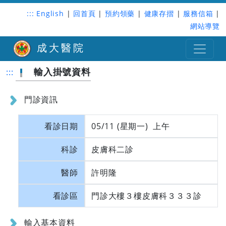
:::
English
|
回首頁
|
預約領藥
|
健康存摺
|
服務信箱
|
網站導覽
成大醫院
輸入掛號資料
:::
門診資訊
看診日期
05/11 (星期一) 上午
科診
皮膚科二診
醫師
許明隆
看診區
門診大樓３樓皮膚科３３３診
輸入基本資料