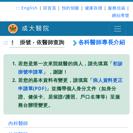
:::
English
|
回首頁
|
預約領藥
|
健康存摺
|
服務信箱
|
網站導覽
成大醫院
各科醫師專長介紹
掛號 - 依醫師查詢
:::
若您是第一次來院就醫的病人，請先填寫「
初診
掛號申請單
」，謝謝！
若您的基本資料有變更，請填寫「
病人資料更正
申請單(PDF)
」並攜帶個人身分文件（如身分
證、健保卡、居留證/護照、戶口名簿等）至服
務台辦理變更。
內科醫師