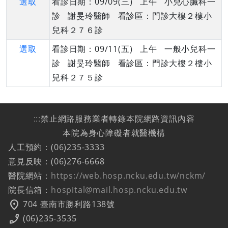
選取
看診日期：09/09(三) 上午 小兒心臟科一
診 謝旻玲醫師 看診區：門診大樓２樓小
兒科２７６診
選取
看診日期：09/11(五) 上午 一般小兒科一
診 謝旻玲醫師 看診區：門診大樓２樓小
兒科２７５診
:::
禁止網路服務業者轉錄本院網路資訊內容
本院為身心障礙者就醫機構
人工預約：(06)235-3333
意見反映：(06)276-6668
醫院網站：
https://web.hosp.ncku.edu.tw/nckm/
院長信箱：
hospital@mail.hosp.ncku.edu.tw
location_on
704 臺南市勝利路138號
phone_enabled
(06)235-3535