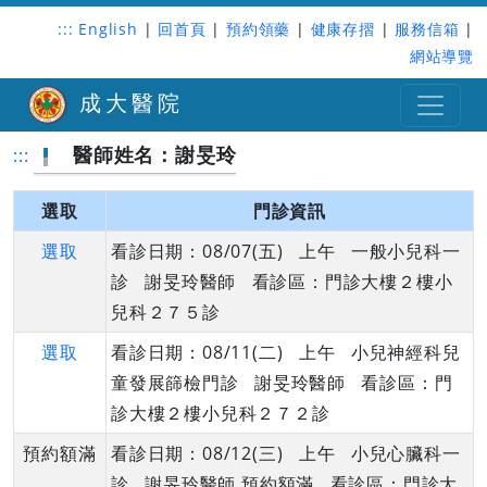
:::
English
|
回首頁
|
預約領藥
|
健康存摺
|
服務信箱
|
網站導覽
成大醫院
醫師姓名：謝旻玲
:::
選取
門診資訊
選取
看診日期：08/07(五) 上午 一般小兒科一
診 謝旻玲醫師 看診區：門診大樓２樓小
兒科２７５診
選取
看診日期：08/11(二) 上午 小兒神經科兒
童發展篩檢門診 謝旻玲醫師 看診區：門
診大樓２樓小兒科２７２診
預約額滿
看診日期：08/12(三) 上午 小兒心臟科一
診 謝旻玲醫師 預約額滿 看診區：門診大