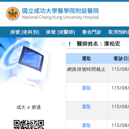
掛號 [依科別]
掛號 [依醫師]
整合門診
取消預約
醫師姓名：潘柏宏
:::
選取
看診日
網路掛號時間截止
115/08
選取
115/08
選取
115/08
成大 e 療通
選取
115/08