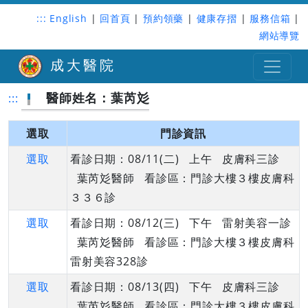
:::
English
|
回首頁
|
預約領藥
|
健康存摺
|
服務信箱
|
網站導覽
成大醫院
醫師姓名：葉芮彣
:::
選取
門診資訊
選取
看診日期：08/11(二) 上午 皮膚科三診
葉芮彣醫師 看診區：門診大樓３樓皮膚科
３３６診
選取
看診日期：08/12(三) 下午 雷射美容一診
葉芮彣醫師 看診區：門診大樓３樓皮膚科
雷射美容328診
選取
看診日期：08/13(四) 下午 皮膚科三診
葉芮彣醫師 看診區：門診大樓３樓皮膚科