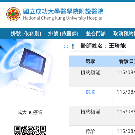
掛號 [依科別]
掛號 [依醫師]
整合門診
取消預約
醫師姓名：王玠能
:::
選取
看診日
預約額滿
115/08
選取
115/08
預約額滿
115/08
成大 e 療通
停診
115/08