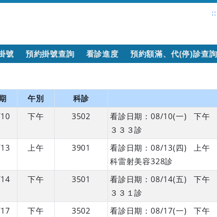
::
掛號
預約掛號查詢
看診進度
預約額滿、代(停)診查
期
午別
科診
/10
下午
3502
看診日期：08/10(一) 
３３３診
/13
上午
3901
看診日期：08/13(四) 
科雷射美容328診
/14
下午
3501
看診日期：08/14(五) 
３３１診
/17
下午
3502
看診日期：08/17(一) 