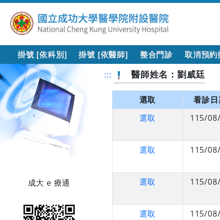
掛號 [依科別]
掛號 [依醫師]
整合門診
取消預約
醫師姓名：劉威廷
:::
選取
看診日
選取
115/08
選取
115/08
選取
115/08
成大 e 療通
選取
115/08